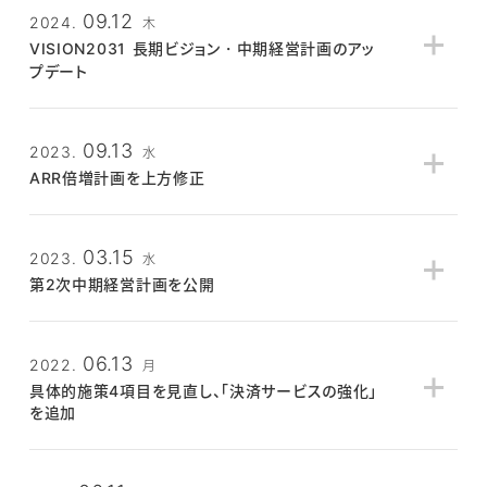
09.12
2024.
木
変更前
変更後
VISION2031 長期ビジョン・中期経営計画のアッ
プデート
・市場細分化戦略によるターゲットの強化
・中大規模案件へ
・中大規模案件への注力
・S&M投資の継続
1. 長期ビジョン「VISION2031」の目標をアクティブ
30万店舗
・S&M投資の継続
・
EC事業者へのア
から
ARR300億円
に変更
09.13
2023.
水
2. ターゲットの設定条件を見直し、具体的施施策の１つに「
中
【顧客単価の拡大】
ARR倍増計画を上方修正
大型案件への注力
」を追加
変更前
変更後
長期ビジョン・第2次中期経営計画＋事業計画及び成長可
24年4月期
25年4月期
26年4月期
03.15
・キャッシュレス決済サービス強化継続
能性に関する事項
・キャッシュレス決済
2023.
[2024/9/12更新]
水
変更前
53.5億
70億
91億
・アプリマーケット強化継続
・アプリマーケット強
第2次中期経営計画を公開
長期ビジョン・第2次中期経営計画Q&A
・スマレジ・タイムカード強化
・スマレジ・タイムカ
変更後
55.9億
72.7億
94.6億
2025年4月期 第1四半期決算の説明会動画
内で長期ビジョン・中期経営計
・
オムニチャネル機能の
長期ビジョン・第2次中期経営計画＋事業計画及び成長可
画のアップデートについて解説しています。
能性に関する事項
06.13
2022.
月
長期ビジョン・第2次中期経営計画＋事業計画及び成長可
※EC関連企業のグループジョイン（M&A）により、当初発表した強化施策のひと
長期ビジョン・第2次中期経営計画Q&A
具体的施策4項目を見直し、「決済サービスの強化」
能性に関する事項
つ「市場細分化戦略によるターゲットの強化」を「EC事業者のアプローチ」に変
[2023/9/13更新]
を追加
更いたしました。 「市場細分化戦略」についても、中長期的な課題と認識し継続
2023年4月期 第3四半期決算の説明会動画
内で第2次中期経営計画につい
的に取り組んでいます。
て解説しています。
変更前
変更後