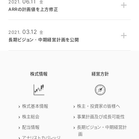
06.11
2021.
金
1. 広告宣伝への集中投下
1. 広告宣伝への集中投下
ARRの計画値を上方修正
2. アプリマーケット施策
2. アプリマーケット施策
3. スマレジ・タイムカードの強化
3.
決済サービスの強化
22年4月期
23年4月期
24年4月期
4. クリエイティブ人材育成
4. スマレジ・タイムカード
03.12
2021.
金
変更前
23.0億
33.2億
48.2億
長期ビジョン・中期経営計画を公開
長期ビジョン・中期経営計画 説明資料
[2022/6/13更新]
変更後
27.0億
36.7億
50.0億
長期ビジョン・中期経営計画
[初版]
長期ビジョン・中期経営計画 説明動画
[2021/03/19公開]
長期ビジョン・中期経営計画 説明資料
[2021/6/11更新]
長期ビジョン・中期経営計画 説明動画の書き起こし
[2021/
株式情報
経営方針
03/19公開]
長期ビジョン・中期経営計画 Q&A
[初版]
株式基本情報
株主・投資家の皆様へ
株主総会
事業計画及び成長可能性
配当情報
長期ビジョン・中期経営計
画
アナリストカバレッジ