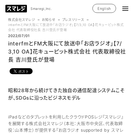
English
Smaregi,Inc.
株式会社スマレジ
お知らせ
プレスリリース
interfmとFM大阪にて放送中「お店ラジオ」【7/3,10 OA】花キューピット株式
会社 代表取締役社長 吉川登氏が登場
2022/07/01
interfmとFM大阪にて放送中「お店ラジオ」【7/
3,10 OA】花キューピット株式会社 代表取締役社
長 吉川登氏が登場
昭和28年から続けてきた独自の通信配達システムこそ
が、SDGsに沿ったビジネスモデル
iPadなどのタブレットを利用したクラウドPOSレジ『スマレジ』
を展開する株式会社スマレジ（本社：大阪市中央区、代表取締
役：山本博士）​​が提供する『お店ラジオ supported by スマレ