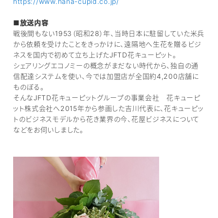
https://www.hana-cupid.co.jp/
■放送内容
戦後間もない1953（昭和28）年、当時日本に駐留していた米兵
から依頼を受けたことをきっかけに、遠隔地へ生花を贈るビジ
ネスを国内で初めて立ち上げたJFTD花キューピット。
シェアリングエコノミーの概念がまだない時代から、独自の通
信配達システムを使い、今では加盟店が全国約4,200店舗に
ものぼる。
そんなJFTD花キューピットグループの事業会社 花キューピ
ット株式会社へ2015年から参画した吉川代表に、花キューピッ
トのビジネスモデルから花き業界の今、花屋ビジネスについて
などをお伺いしました。