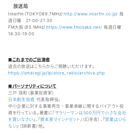
放送局
Interfm（TOKYO89.7MHz）
http://www.interfm.co.jp/
毎
週日曜 21:00-21:30
FM大阪（85.1MHz）
https://www.fmosaka.net/
毎週日曜
18:30-19:00
■これまでのご出演者
過去の放送はこちらからご視聴いただけます。
https://smaregi.jp/lp/store_radio/archive.php
■パーソナリティについて
三戸 政和（事業投資家）
日本創生投資
代表取締役。
中小企業に対する事業再生・事業承継に関するバイアウト投
資を行っている。著書に『
サラリーマンは300万円で小さな会社
を買いなさい
』、『
資本家マインドセット
』（幻冬舎）、『
営業はいら
ない
』（SB新書）他。