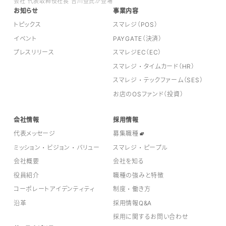
会社 代表取締役社長 吉川登氏が登場
お知らせ
事業内容
トピックス
スマレジ（POS）
イベント
PAYGATE（決済）
プレスリリース
スマレジEC（EC）
スマレジ・タイムカード（HR）
スマレジ・テックファーム（SES）
お店のOSファンド（投資）
会社情報
採用情報
代表メッセージ
募集職種
ミッション・ビジョン・バリュー
スマレジ・ピープル
会社概要
会社を知る
役員紹介
職種の強みと特徴
コーポレートアイデンティティ
制度・働き方
沿革
採用情報Q&A
採用に関するお問い合わせ