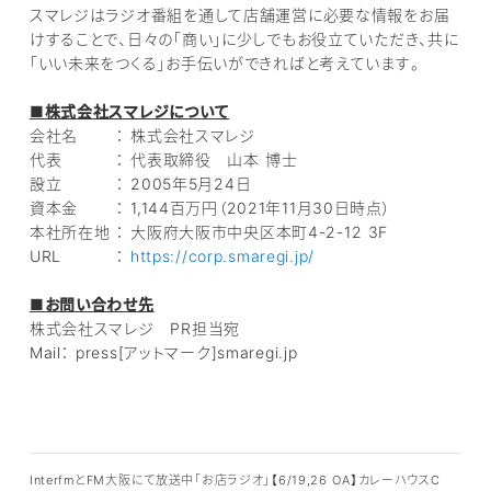
スマレジはラジオ番組を通して店舗運営に必要な情報をお届
けすることで、日々の「商い」に少しでもお役立ていただき、共に
「いい未来をつくる」お手伝いができればと考えています。
■株式会社スマレジについて
会社名 ： 株式会社スマレジ
代表 ： 代表取締役 山本 博士
設立 ： 2005年5月24日
資本金 ： 1,144百万円（2021年11月30日時点）
本社所在地 ： 大阪府大阪市中央区本町4-2-12 3F
URL ：
https://corp.smaregi.jp/
■お問い合わせ先
株式会社スマレジ PR担当宛
Mail： press[アットマーク]smaregi.jp
InterfmとFM大阪にて放送中「お店ラジオ」【6/19,26 OA】カレーハウスC