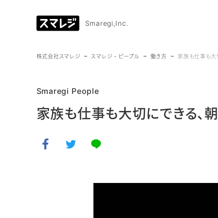
Smaregi,Inc.
株式会社スマレジ
スマレジ・ピープル
働き方
家族も仕事も大
Smaregi People
家族も仕事も大切にできる、
facebookでシェア
twitterでシェア
LINEで送る