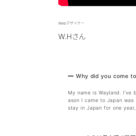
Webデザイナー
W.Hさん
Why did you come t
My name is Wayland. I’ve b
ason I came to Japan was 
stay in Japan for one year