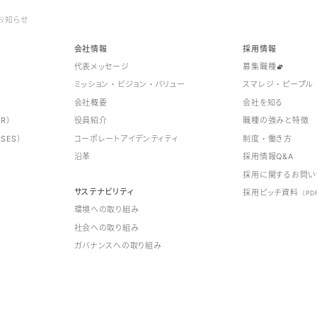
お知らせ
会社情報
採用情報
代表メッセージ
募集職種
ミッション・ビジョン・バリュー
スマレジ・ピープル
会社概要
会社を知る
R）
役員紹介
職種の強みと特徴
SES）
コーポレートアイデンティティ
制度・働き方
沿革
採用情報Q&A
採用に関するお問い
サステナビリティ
採用ピッチ資料
（PD
環境への取り組み
社会への取り組み
ガバナンスへの取り組み