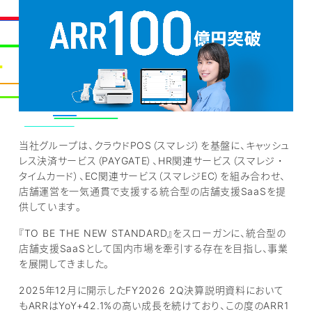
当社グループは、クラウドPOS（スマレジ）を基盤に、キャッシュ
レス決済サービス（PAYGATE）、HR関連サービス（スマレジ・
タイムカード）、EC関連サービス（スマレジEC）を組み合わせ、
店舗運営を一気通貫で支援する統合型の店舗支援SaaSを提
供しています。
『TO BE THE NEW STANDARD』をスローガンに、統合型の
店舗支援SaaSとして国内市場を牽引する存在を目指し、事業
を展開してきました。
2025年12月に開示したFY2026 2Q決算説明資料において
もARRはYoY+42.1%の高い成長を続けており、この度のARR1