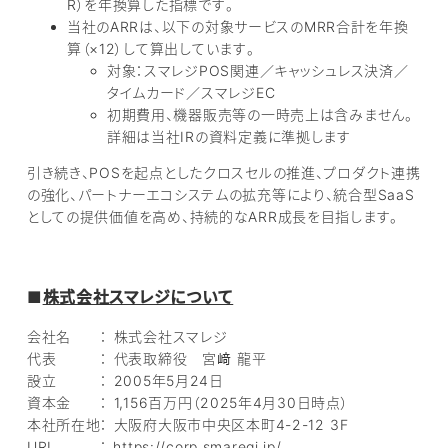
R）を年換算した指標です。
当社のARRは、以下の対象サービスのMRR合計を年換
算（×12）して算出しています。
対象：スマレジPOS関連／キャッシュレス決済／
タイムカード／スマレジEC
初期費用、機器販売等の一時売上は含みません。
詳細は当社IRの資料定義に準拠します
引き続き、POSを起点としたクロスセルの推進、プロダクト連携
の強化、パートナーエコシステムの拡充等により、統合型SaaS
としての提供価値を高め、持続的なARR成長を目指します。
■
株式会社スマレジについて
会社名 ： 株式会社スマレジ
代表 ： 代表取締役 宮﨑 龍平
設立 ： 2005年5月24日
資本金 ： 1,156百万円（2025年4月30日時点）
本社所在地： 大阪府大阪市中央区本町4-2-12 3F
URL ： https://corp.smaregi.jp/