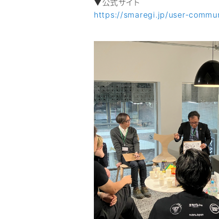
▼公式サイト
https://smaregi.jp/user-commun