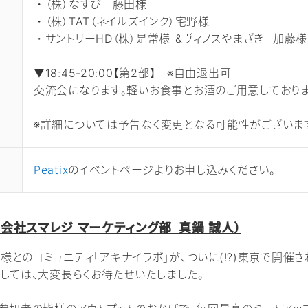
・（株）なすび 藤田様
・（株）TAT（ネイルズインク）宅野様
・サントリーHD（株）是常様 &ヴィノスやまざき 加藤様
▼18:45-20:00【第2部】 ※自由退出可
交流会になります。軽いお食事とお酒のご用意しておりま
※詳細については予告なく変更となる可能性がございます
Peatix
のイベントページよりお申し込みください。
会社スマレジ マーケティング部 真鍋 誠人）
ー様とのコミュニティ「アキナイラボ」が、ついに(!?)東京で開催
しては、大変長らくお待たせいたしました。