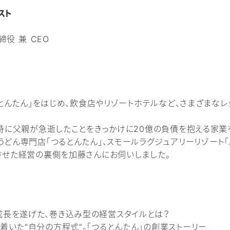
スト
役 兼 CEO
とんたん」をはじめ、飲食店やリゾートホテルなど、さまざまな
の時に父親が急逝したことをきっかけに20億の負債を抱える家業
どん専門店「つるとんたん」、スモールラグジュアリーリゾート「
させた経営の裏側を加藤さんにお伺いしました。
成長を遂げた、巻き込み型の経営スタイルとは？
着いた“自分の方程式”。「つるとんたん」の創業ストーリー