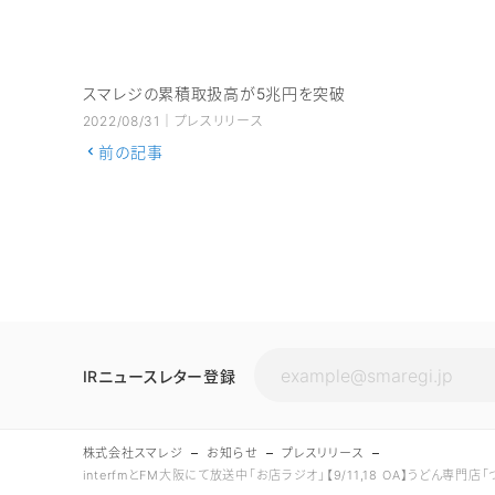
スマレジの累積取扱高が5兆円を突破
2022/08/31｜プレスリリース
前の記事
IRニュースレター登録
株式会社スマレジ
お知らせ
プレスリリース
interfmとFM大阪にて放送中「お店ラジオ」【9/11,18 OA】うど