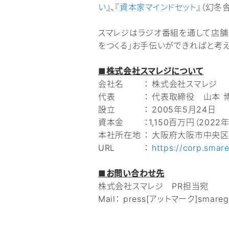
い
』、『
資本家マインドセット
』（幻冬舎
スマレジはラジオ番組を通して店舗
をつくる」お手伝いができればと考え
■株式会社スマレジについて
会社名 ： 株式会社スマレジ
代表 ： 代表取締役 山本 
設立 ： 2005年5月24日
資本金 ：1,150百万円（2022
本社所在地 ： 大阪府大阪市中央区本町
URL ：
https://corp.smare
■お問い合わせ先
株式会社スマレジ PR担当宛
Mail： press[アットマーク]smaregi