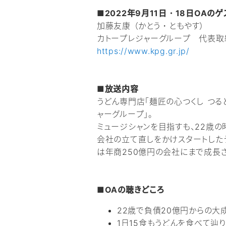
■2022年9月11日・18日OAのゲ
加藤友康 （かとう・ともやす）
カトープレジャーグループ 代表取締
https://www.kpg.gr.jp/
■放送内容
うどん専門店「麺匠の心つくし つる
ャーグループ」。
ミュージシャンを目指すも、22歳
会社の立て直しをかけスタートしたう
は年商250億円の会社にまで成長
■OAの聴きどころ
22歳で負債20億円からの大
1日15食もうどんを食べて辿り