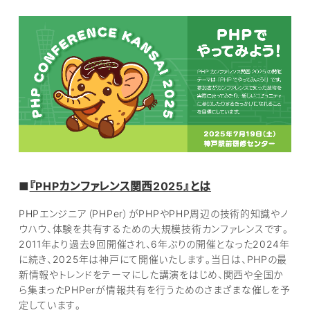
■
『PHPカンファレンス関西2025』とは
PHPエンジニア（PHPer）がPHPやPHP周辺の技術的知識やノ
ウハウ、体験を共有するための大規模技術カンファレンスです。
2011年より過去9回開催され、6年ぶりの開催となった2024年
に続き、2025年は神戸にて開催いたします。当日は、PHPの最
新情報やトレンドをテーマにした講演をはじめ、関西や全国か
ら集まったPHPerが情報共有を行うためのさまざまな催しを予
定しています。