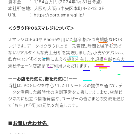
資本金 ： 1,154百万円（2024年1月31日時点）
本社所在地： 大阪府大阪市中央区本町4-2-12 3F
URL ： https://corp.smaregi.jp/
＜クラウドPOSスマレジについて＞
スマレジはiPadやiPhoneを用いた低価格かつ高機能なPOS
レジです。データはクラウド上で一元管理。時間と場所を選ば
ないリアルタイムな売上分析を実現しました。小売やアパレル、
飲食店など多くの業態に応える機能を有し、小規模店舗から大
規模チェーン店舗までご利用いただけます。
ーーお店を元気に、街を元気に！ーー
当社は、POSレジを中心としたITサービスの提供を通じて、デ
ータを活用した新時代の店舗運営を支援します。また、店舗ビ
ジネスに役立つ情報発信や、ユーザーの皆さまとの交流を通じ
て「お店」と「街」の元気を創造します。
■
お問い合わせ先