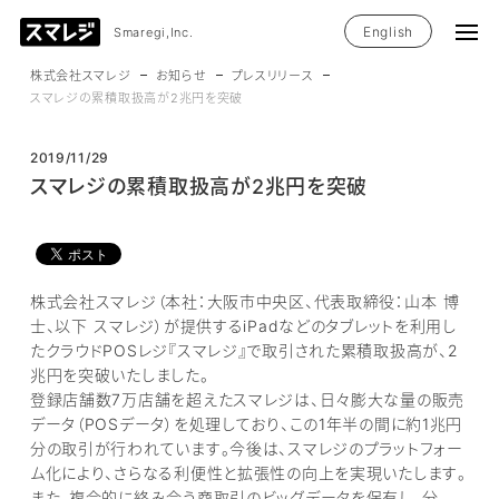
English
Smaregi,Inc.
株式会社スマレジ
お知らせ
プレスリリース
スマレジの累積取扱高が2兆円を突破
2019/11/29
スマレジの累積取扱高が2兆円を突破
株式会社スマレジ（本社：大阪市中央区、代表取締役：山本 博
士、以下 スマレジ）が提供するiPadなどのタブレットを利用し
たクラウドPOSレジ『スマレジ』で取引された累積取扱高が、2
兆円を突破いたしました。
登録店舗数7万店舗を超えたスマレジは、日々膨大な量の販売
データ（POSデータ）を処理しており、この1年半の間に約1兆円
分の取引が行われています。今後は、スマレジのプラットフォー
ム化により、さらなる利便性と拡張性の向上を実現いたします。
また、複合的に絡み合う商取引のビッグデータを保有し、分