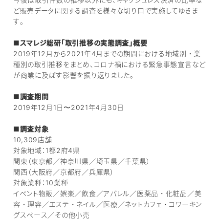
ど販売データに関する調査を様々な切り口で実施してゆきま
す。
■スマレジ総研「取引推移の実態調査」概要
2019年12月から2021年4月までの期間における地域別・業
種別の取引推移をまとめ、コロナ禍における緊急事態宣言など
が商業に及ぼす影響を振り返りました。
■調査期間
2019年12月1日〜2021年4月30日
■調査対象
10,309店舗
対象地域：1都2府4県
関東（東京都／神奈川県／埼玉県／千葉県）
関西（大阪府／京都府／兵庫県）
対象業種：10業種
イベント物販／娯楽／飲食／アパレル／医薬品・化粧品／美
容・理容／エステ・ネイル／医療／ネットカフェ・コワーキン
グスペース／その他小売