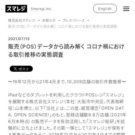
English
Smaregi,Inc.
株式会社スマレジ
お知らせ
プレスリリース
販売（POS）データから読み解く コロナ禍における取引推移の実態調査
2021/07/13
販売（POS）データから読み解く コロナ禍におけ
る取引推移の実態調査
〜19年12月から21年4月まで、10,309店舗の取引件数推移〜
iPadなどのタブレットを利用したクラウドPOSレジ『スマレジ』
を展開する株式会社スマレジ（本社：大阪市中央区、代表取締
役：山本博士、以下「当社」）は、この度、経営理念「OPEN DAT
A, OPEN SCIENCE!」のもと、登録店舗数9.8万店舗（2021年
6月末時点）の販売データを有効活用した「スマレジ総研」を試
験的に立ち上げました。その第一弾として『スマレジ』が保有す
る販売データを元に、2019年12月から2021年4月までの期間