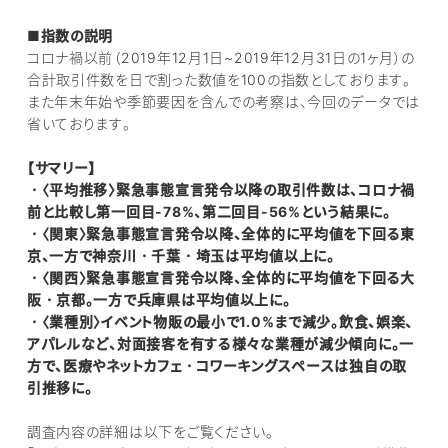
■指数の説明
コロナ禍以前（2019年12月1日~2019年12月31日の1ヶ月）の
合計取引件数を日で割った数値を100の指数としております。
また年末年始や季節要因を含んでの考察は、今回のデータでは
省いております。
【サマリー】
・〈平均推移〉緊急事態宣言発令以降の取引件数は、コロナ禍
前と比較し第一回目-78%、第二回目-56%という結果に。
・〈関東〉緊急事態宣言発令以降、全体的に平均値を下回る東
京、一方で神奈川・千葉・埼玉は平均値以上に。
・〈関西〉緊急事態宣言発令以降、全体的に平均値を下回る大
阪・京都。一方で兵庫県は平均値以上に。
・〈業種別〉イベント物販の最小で1.0%まで減少。飲食、娯楽、
アパレルなど、対面接客を有する様々な業種が減少傾向に。一
方で、医療やネットカフェ・コワーキングスペースは独自の取
引推移に。
調査内容の詳細は以下をご覧ください。