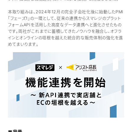
本取り組みは、2024年12月の完全子会社化後に始動したPMI
「フェーズ1」の一環として、従来の連携からスマレジのプラット
フォームAPIを活用した高度なデータ連携へと進化させたもの
です。両社がこれまでに蓄積してきたノウハウを融合し、オフラ
インとオンラインの垣根を越えた統合的な販売体制の強化を進
めてまいります。
■
背景