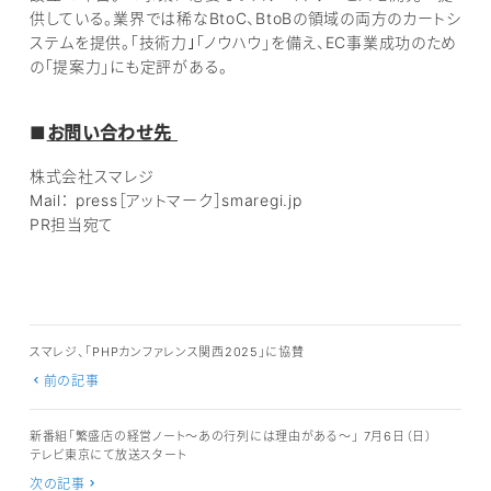
供している。業界では稀なBtoC、BtoBの領域の両方のカートシ
ステムを提供。「技術力｣「ノウハウ」を備え、EC事業成功のため
の「提案力」にも定評がある。
■
お問い合わせ先
株式会社スマレジ
Mail： press［アットマーク］smaregi.jp
PR担当宛て
スマレジ、「PHPカンファレンス関西2025」に協賛
前の記事
新番組「繁盛店の経営ノート～あの行列には理由がある～」 7月6日（日）
テレビ東京にて放送スタート
次の記事