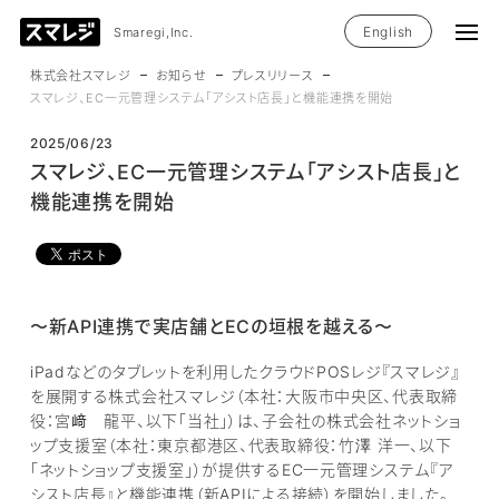
English
Smaregi,Inc.
株式会社スマレジ
お知らせ
プレスリリース
スマレジ、EC一元管理システム「アシスト店長」と機能連携を開始
2025/06/23
スマレジ、EC一元管理システム「アシスト店長」と
機能連携を開始
〜新API連携で実店舗とECの垣根を越える〜
iPadなどのタブレットを利用したクラウドPOSレジ『スマレジ』
を展開する株式会社スマレジ（本社：大阪市中央区、代表取締
役：宮﨑 龍平、以下「当社」）は、子会社の株式会社ネットショ
ップ支援室（本社：東京都港区、代表取締役：竹澤 洋一、以下
「ネットショップ支援室」）が提供するEC一元管理システム『ア
シスト店長』と機能連携（新APIによる接続）を開始しました。