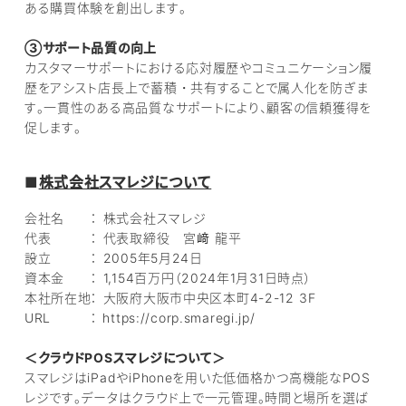
ある購買体験を創出します。
③サポート品質の向上
カスタマーサポートにおける応対履歴やコミュニケーション履
歴をアシスト店長上で蓄積・共有することで属人化を防ぎま
す。一貫性のある高品質なサポートにより、顧客の信頼獲得を
促します。
■
株式会社スマレジについて
会社名 ： 株式会社スマレジ
代表 ： 代表取締役 宮﨑 龍平
設立 ： 2005年5月24日
資本金 ： 1,154百万円（2024年1月31日時点）
本社所在地： 大阪府大阪市中央区本町4-2-12 3F
URL ： https://corp.smaregi.jp/
＜クラウドPOSスマレジについて＞
スマレジはiPadやiPhoneを用いた低価格かつ高機能なPOS
レジです。データはクラウド上で一元管理。時間と場所を選ば